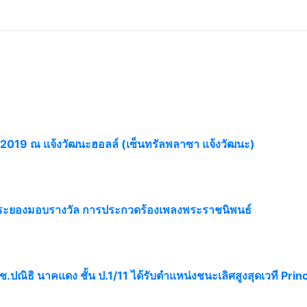
019 ณ แจ้งวัฒนะฮอลล์ (เซ็นทรัลพลาซา แจ้งวัฒนะ)
ินระยองมอบรางวัล การประกวดร้องเพลงพระราชนิพนธ์
ณิธิ นาคแดง ชั้น ป.1/11 ได้รับตำแหน่งชนะเลิศสูงสุดเวที Prin